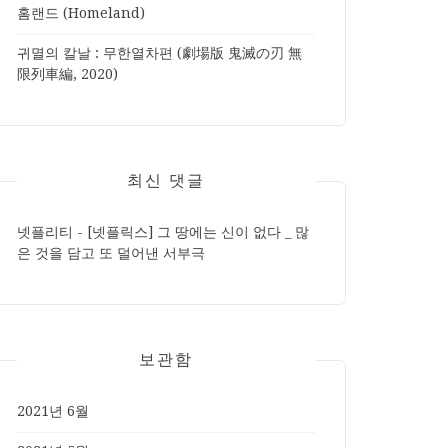
홈랜드 (Homeland)
귀멸의 칼날 : 무한열차편 (劇場版 鬼滅の刃 無
限列車編, 2020)
최신 댓글
넷플리티
-
[넷플릭스] 그 땅에는 신이 없다 _ 많
은 것을 담고 또 덜어낸 서부극
보관함
2021년 6월