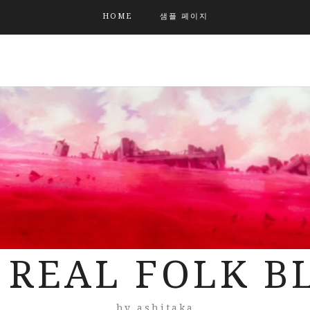
HOME
샘플 페이지
 REAL FOLK B
by ashitaka