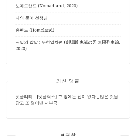
노매드랜드 (Nomadland, 2020)
나의 문어 선생님
홈랜드 (Homeland)
귀멸의 칼날 : 무한열차편 (劇場版 鬼滅の刃 無限列車編,
2020)
최신 댓글
넷플리티
-
[넷플릭스] 그 땅에는 신이 없다 _ 많은 것을
담고 또 덜어낸 서부극
보관함